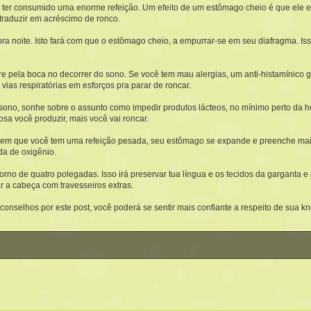
er consumido uma enorme refeição. Um efeito de um estômago cheio é que ele emp
traduzir em acréscimo de ronco.
pra noite. Isto fará com que o estômago cheio, a empurrar-se em seu diafragma. Isso
e pela boca no decorrer do sono. Se você tem mau alergias, um anti-histamínico g
vias respiratórias em esforços pra parar de roncar.
no, sonhe sobre o assunto como impedir produtos lácteos, no mínimo perto da hor
osa você produzir, mais você vai roncar.
to em que você tem uma refeição pesada, seu estômago se expande e preenche ma
da de oxigênio.
rno de quatro polegadas. Isso irá preservar tua língua e os tecidos da garganta e
r a cabeça com travesseiros extras.
conselhos por este post, você poderá se sentir mais confiante a respeito de sua k