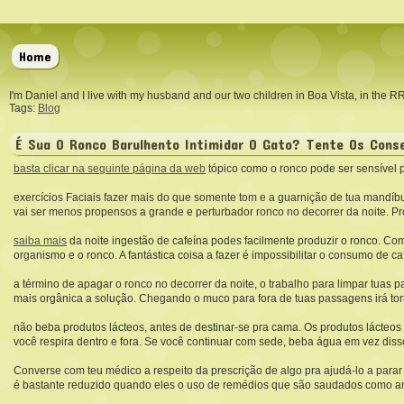
Home
I'm Daniel and I live with my husband and our two children in Boa Vista, in the 
Tags:
Blog
É Sua O Ronco Barulhento Intimidar O Gato? Tente Os Conse
basta clicar na seguinte página da web
tópico como o ronco pode ser sensível p
exercícios Faciais fazer mais do que somente tom e a guarnição de tua mandí
vai ser menos propensos a grande e perturbador ronco no decorrer da noite. Pr
saiba mais
da noite ingestão de cafeína podes facilmente produzir o ronco. Com
organismo e o ronco. A fantástica coisa a fazer é impossibilitar o consumo de ca
a término de apagar o ronco no decorrer da noite, o trabalho para limpar tuas
mais orgânica a solução. Chegando o muco para fora de tuas passagens irá tor
não beba produtos lácteos, antes de destinar-se pra cama. Os produtos lácte
você respira dentro e fora. Se você continuar com sede, beba água em vez disso
Converse com teu médico a respeito da prescrição de algo pra ajudá-lo a parar
é bastante reduzido quando eles o uso de remédios que são saudados como anti