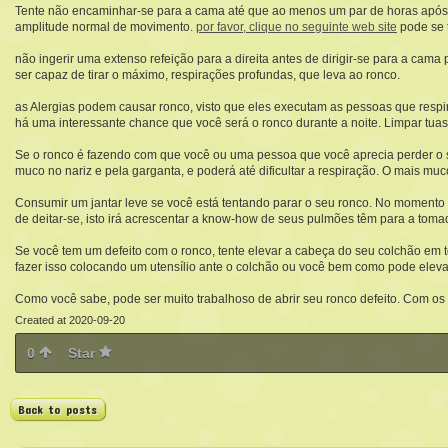
Tente não encaminhar-se para a cama até que ao menos um par de horas após t
amplitude normal de movimento.
por favor, clique no seguinte web site
pode se 
não ingerir uma extenso refeição para a direita antes de dirigir-se para a cama 
ser capaz de tirar o máximo, respirações profundas, que leva ao ronco.
as Alergias podem causar ronco, visto que eles executam as pessoas que respir
há uma interessante chance que você será o ronco durante a noite. Limpar tuas 
Se o ronco é fazendo com que você ou uma pessoa que você aprecia perder o so
muco no nariz e pela garganta, e poderá até dificultar a respiração. O mais muc
Consumir um jantar leve se você está tentando parar o seu ronco. No momen
de deitar-se, isto irá acrescentar a know-how de seus pulmões têm para a toma
Se você tem um defeito com o ronco, tente elevar a cabeça do seu colchão em to
fazer isso colocando um utensílio ante o colchão ou você bem como pode eleva
Como você sabe, pode ser muito trabalhoso de abrir seu ronco defeito. Com os 
Created at 2020-09-20
0
Star
Back to posts