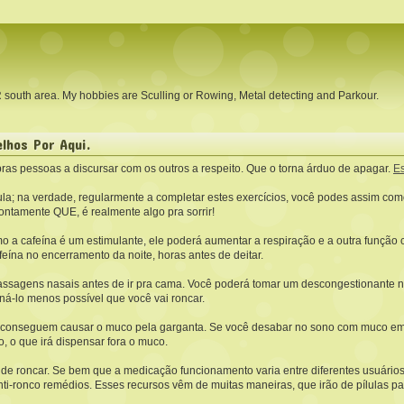
RR south area. My hobbies are Sculling or Rowing, Metal detecting and Parkour.
lhos Por Aqui.
ras pessoas a discursar com os outros a respeito. Que o torna árduo de apagar.
E
bula; na verdade, regularmente a completar estes exercícios, você podes assim c
ontamente QUE, é realmente algo pra sorrir!
o a cafeína é um estimulante, ele poderá aumentar a respiração e a outra função co
feína no encerramento da noite, horas antes de deitar.
 passagens nasais antes de ir pra cama. Você poderá tomar um descongestionante n
ná-lo menos possível que você vai roncar.
os conseguem causar o muco pela garganta. Se você desabar no sono com muco em 
, o que irá dispensar fora o muco.
 de roncar. Se bem que a medicação funcionamento varia entre diferentes usuário
-ronco remédios. Esses recursos vêm de muitas maneiras, que irão de pílulas pa